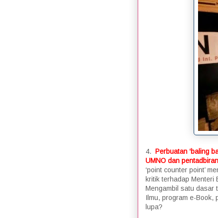
4.
Perbuatan ‘baling b
UMNO dan pentadbira
‘point counter point’ m
kritik terhadap Menter
Mengambil satu dasar 
Ilmu, program e-Book, 
lupa?