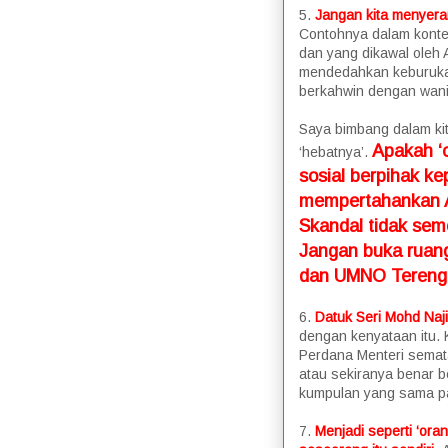
5.
Jangan kita menyeran
Contohnya dalam konte
dan yang dikawal oleh
mendedahkan keburukan 
berkahwin dengan wanit
Saya bimbang dalam kit
Apakah ‘
‘hebatnya’.
sosial berpihak k
mempertahankan Ah
Skandal tidak se
Jangan buka ruang
dan UMNO Terengg
6.
Datuk Seri Mohd Naj
dengan kenyataan itu. 
Perdana Menteri semata
atau sekiranya benar be
kumpulan yang sama p
7.
Menjadi seperti ‘ora