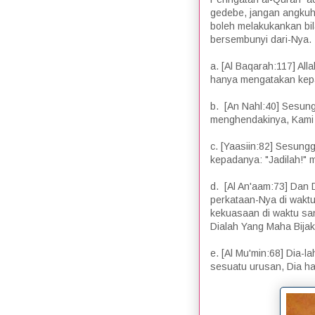
gedebe, jangan angkuh,
boleh melakukankan bila
bersembunyi dari-Nya.
a. [Al Baqarah:117] All
hanya mengatakan kepada
b. [An Nahl:40] Sesun
menghendakinya, Kami h
c. [Yaasiin:82] Sesun
kepadanya: "Jadilah!" m
d. [Al An'aam:73] Dan 
perkataan-Nya di waktu 
kekuasaan di waktu sa
Dialah Yang Maha Bija
e. [Al Mu'min:68] Dia
sesuatu urusan, Dia ha