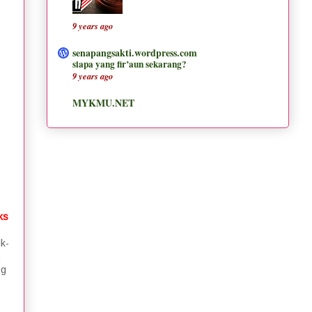
9 years ago
senapangsakti.wordpress.com
siapa yang fir’aun sekarang?
9 years ago
MYKMU.NET
ks
ik-
.
ng