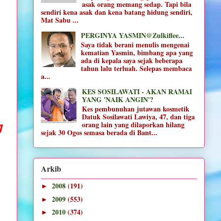
asak orang memang sedap. Tapi bila
sendiri kena asak dan kena batang hidung sendiri,
Mat Sabu ...
PERGINYA YASMIN@Zulkiflee...
Saya tidak berani menulis mengenai
kematian Yasmin, bimbang apa yang
ada di kepala saya sejak beberapa
tahun lalu terluah. Selepas membaca
a...
KES SOSILAWATI - AKAN RAMAI
YANG 'NAIK ANGIN'?
Kes pembunuhan jutawan kosmetik
Datuk Sosilawati Lawiya, 47, dan tiga
orang lain yang dilaporkan hilang
g
sejak 30 Ogos semasa berada di Bant...
Arkib
2008
(191)
►
2009
(553)
►
2010
(374)
►