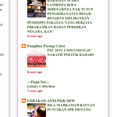
RAKAMAN SUARA
LATHEEFA KOYA
ah
SEBENARNYA NAK TUTUP
at
PENGKHIANATAN BESAR-
BESARAN MELIBATKAN
PEMIMPIN PAKATAN, YANG BERJAYA
ia
DIRAKAMKAN BADAN PERISIKAN
NEGARA, KAN?
6 years ago
Panglima Perang Cyber
PAU 2019: UMNO MENUJU
NARATIF POLITIK BAHARU
ata
6 years ago
a
.::Pisau.Net::.
Luxury Collection
7 years ago
GERAKAN-ANTI-PKR-NEW
BILA MAHKAMAH RAYUAN
PUTUSKAN SPR MENANG.