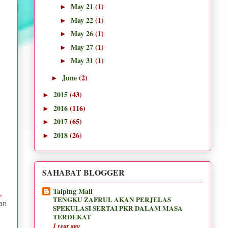
May 21
(1)
►
May 22
(1)
►
May 26
(1)
►
May 27
(1)
►
May 31
(1)
►
June
(2)
►
2015
(43)
►
2016
(116)
►
2017
(65)
►
2018
(26)
►
SAHABAT BLOGGER
Taiping Mali
.
TENGKU ZAFRUL AKAN PERJELAS
an
SPEKULASI SERTAI PKR DALAM MASA
TERDEKAT
1 year ago