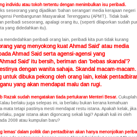
g individu atau tokoh tertentu dengan menimbulkan isu peribadi.
ks seseorang yang dijadikan ‘bahan serangan’ media kerajaan negeri
 Agensi Pembangunan Masyarakat Terengganu (APMT). Tidak baik
peribadi seseorang, apalagi orang itu, (seperti dilaporkan sudah pu
a yang didedahkan itu).
a mendedahkan peribadi orang lain, peribadi kita pun tidak kurang
orang yang menyokong kuat Ahmad Said’ atau media
epada Ahmad Said serta agensi-agensi yang
mad Said’ itu bersih, beriman dan ‘bebas skandal’?
mestinya dengan wanita sahaja. Skandal macam-macam.
 untuk dibuka pekong oleh orang lain, kelak pentadbira
anu yang akan mendapat malu dan rugi.
ib Razak sudah mengatakan tiada pertukaran Menteri Besar.
Cukuplah
Kalau berlaku juga selepas ini, ia berlaku bukan kerana kemahuan
-mata tetapi pastinya mesti mendapat restu istana. Apakah kelak, jika
rlaku, pagar istana akan digoncang sekali lagi? Apakah kali ini oleh
ada 2008 atau kumpulan baru?
ng lemas’ dalam politik dan pentadbiran akan hanya menonjolkan periba