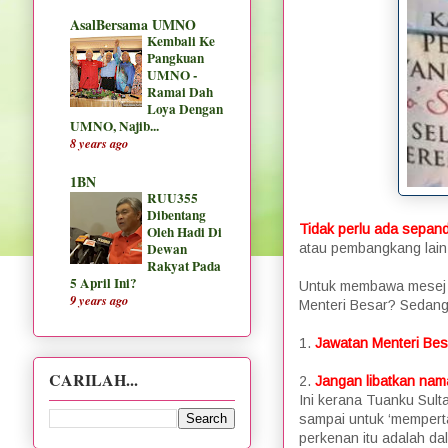
AsalBersama UMNO
Kembali Ke
Pangkuan
UMNO -
Ramai Dah
Loya Dengan
UMNO, Najib...
8 years ago
1BN
RUU355
Dibentang
Tidak perlu ada sepan
Oleh Hadi Di
Dewan
atau pembangkang lain
Rakyat Pada
5 April Ini?
Untuk membawa mesej k
9 years ago
Menteri Besar? Sedang
1.
Jawatan Menteri Besa
CARILAH...
2.
Jangan libatkan nam
Ini kerana Tuanku Sult
sampai untuk ‘memperta
perkenan itu adalah da