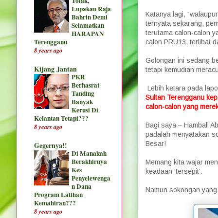
Tolak,
Lupakan Raja
Katanya lagi, “walaup
Bahrin Demi
ternyata sekarang, pe
Selamatkan
terutama calon-calon ya
HARAPAN
Terengganu
calon PRU13, terlibat
8 years ago
Golongan ini sedang b
Kijang Jantan
tetapi kemudian merac
PKR
Berhasrat
Lebih ketara pada lapor
Tanding
Sultan Terengganu kep
Banyak
calon-calon yang merek
Kerusi Di
Kelantan Tetapi???
Bagi saya – Hambali Abd
8 years ago
padalah menyatakan so
Besar!
Gegernya!!
Di Manakah
Berakhirnya
Memang kita wajar men
Kes
keadaan ‘tersepit’.
Penyelewenga
n Dana
Namun sokongan yang d
Program Latihan
Kemahiran???
8 years ago