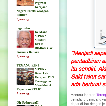
Pegawai
Kerajaan
Negeri Untuk Sokongan
Politik?
7 years ago
teganuku
Ke Mana
MPKK?
Menteri,
KPLB
DiMinta Cari
Formula Baharu
"Menjadi seper
7 years ago
pentadbiran a
TEGANU KINI
itu sendiri. 
MPKK -
Benarkah
Said takut sa
Kerajaan PAS
Terengganu
ada berbuat s
Mendahului
Keputusan KPLB?
7 years ago
Menurut laporan
Teren
pemidang-pemidang yan
Oh Sedapnya!!!
dapat dilihat dengan j