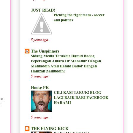
JUST READ!
Picking the right team - soccer
and politics
5 years ago
The Unspinners
Sidang Media Terakhir Hamid Bador,
Peperangan Antara Dr Mahathir Dengan
Mahiaddin Atau Hamid Bador Dengan
Hamzah Zainuddin?
5 years ago
House PK
CILI KASI TARUK! BLOG
LAGI BAIK DARI FACEBOOK
ta
HARAMI
:
5 years ago
THE FLYING KICK