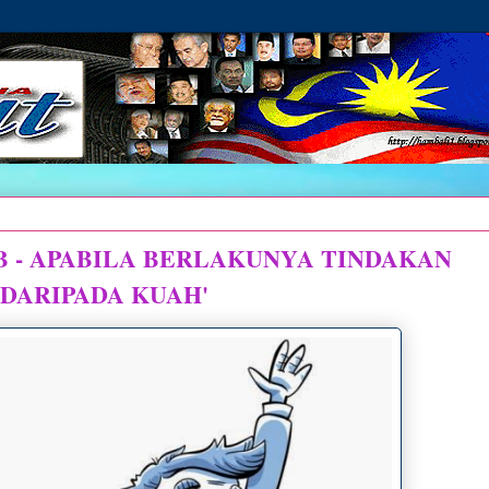
B - APABILA BERLAKUNYA TINDAKAN
 DARIPADA KUAH'