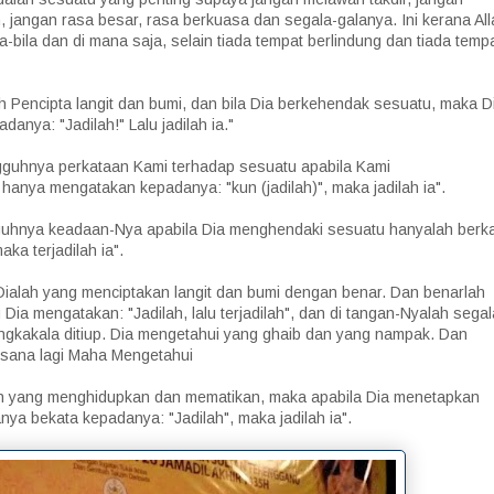
 jangan rasa besar, rasa berkuasa dan segala-galanya. Ini kerana All
-bila dan di mana saja, selain tiada tempat berlindung dan tiada temp
ah Pencipta langit dan bumi, dan bila Dia berkehendak sesuatu, maka D
nya: "Jadilah!" Lalu jadilah ia."
gguhnya perkataan Kami terhadap sesuatu apabila Kami
anya mengatakan kepadanya: "kun (jadilah)", maka jadilah ia".
gguhnya keadaan-Nya apabila Dia menghendaki sesuatu hanyalah berk
aka terjadilah ia".
Dialah yang menciptakan langit dan bumi dengan benar. Dan benarlah
Dia mengatakan: "Jadilah, lalu terjadilah", dan di tangan-Nyalah segal
ngkakala ditiup. Dia mengetahui yang ghaib dan yang nampak. Dan
ksana lagi Maha Mengetahui
-lah yang menghidupkan dan mematikan, maka apabila Dia menetapkan
nya bekata kepadanya: "Jadilah", maka jadilah ia".