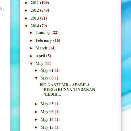
2011
(199)
►
3,
2012
(240)
►
2013
(71)
►
i
2014
(70)
▼
January
(22)
►
February
(16)
►
March
(14)
►
April
(5)
►
May
(11)
▼
May 01
(1)
►
May 03
(1)
▼
ISU GANTI MB - APABILA
BERLAKUNYA TINDAKAN
'LEBIH...
May 05
(1)
►
May 06
(1)
►
May 14
(1)
►
May 15
(1)
►