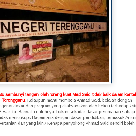
atu sembunyi tangan’ oleh ‘orang kuat Mad Said’ tidak baik dalam konte
n Terengganu
. Kalaupun mahu membela Ahmad Said, belalah dengan
engenai dasar dan program yang dilaksanakan oleh beliau terhadap krit
i Besar itu. Banyak contohnya, bukan sekadar dasar perumahan sahaja
tidak mencukupi. Bagaimana dengan dasar pendidikan, termasuk Anju
pertanian dan yang lain? Kenapa penyokong Ahmad Said sendiri boleh