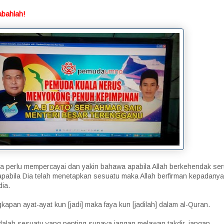
abahlah!
ta perlu mempercayai dan yakin bahawa apabila Allah berkehendak ser
pabila Dia telah menetapkan sesuatu maka Allah berfirman kepadanya
dia.
apan ayat-ayat kun [jadi] maka faya kun [jadilah] dalam al-Quran.
dalah sesuatu yang penting supaya jangan melawan takdir, jangan