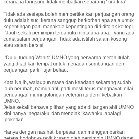
kerana ia langsung tidak melibatkan sebarang ‘kira-kira’.
Tidak ada sesiapa boleh mempertikaikan perjuangan orang
dulu adalah suci kerana sanggup berkorban apa saja untuk
kepentingan parti manakala kepentingan diri ditolak ke tepi.
‘‘Jauh sekali pemimpin terdahulu minta apa-apa... yang ada
cuma salam perjuangan. Tidak ada istilah salam kosong
atau salam bersisi.
‘‘Dulu, tudung Wanita UMNO yang berwarna merah itulah
yang dijadikan tempat untuk menadah sumbangan demi
perjuangan parti,” ujar beliau.
Kata Najib, walaupun masa dan keadaan sekarang sudah
jauh berubah, namun ahli parti mesti terus menghayati nilai
perjuangan murni golongan veteran itu demi kebaikan
UMNO.
Jelas sekali bahawa pilihan yang ada di tangan ahli UMNO
kini hanya ‘negaraku’ dan menolak ‘kawanku’ apalagi
‘poketku’.
Hanya dengan nasihat, berpesan dan menggambarkan
betapa hodohnya politik wang oleh pemimpin UMNO dapat