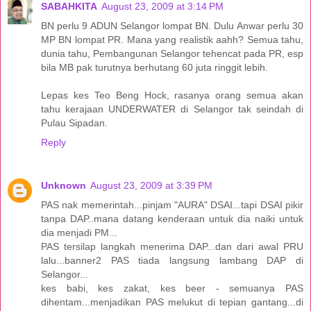
SABAHKITA
August 23, 2009 at 3:14 PM
BN perlu 9 ADUN Selangor lompat BN. Dulu Anwar perlu 30
MP BN lompat PR. Mana yang realistik aahh? Semua tahu,
dunia tahu, Pembangunan Selangor tehencat pada PR, esp
bila MB pak turutnya berhutang 60 juta ringgit lebih.
Lepas kes Teo Beng Hock, rasanya orang semua akan
tahu kerajaan UNDERWATER di Selangor tak seindah di
Pulau Sipadan.
Reply
Unknown
August 23, 2009 at 3:39 PM
PAS nak memerintah...pinjam "AURA" DSAI...tapi DSAI pikir
tanpa DAP..mana datang kenderaan untuk dia naiki untuk
dia menjadi PM...
PAS tersilap langkah menerima DAP...dan dari awal PRU
lalu...banner2 PAS tiada langsung lambang DAP di
Selangor...
kes babi, kes zakat, kes beer - semuanya PAS
dihentam...menjadikan PAS melukut di tepian gantang...di